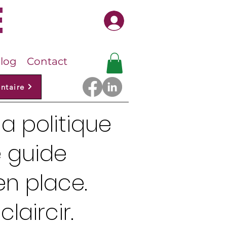
Se connecter
log
Contact
ntaire
la politique
e guide
n place.
laircir.