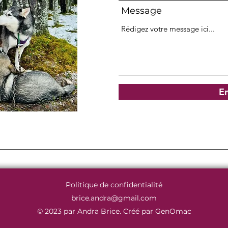
Message
E
Politique de confidentialité
brice.andra@gmail.com
© 2023 par Andra Brice. Créé par GenOmac