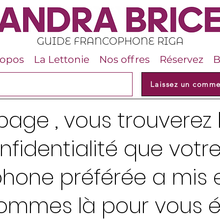
GUIDE FRANCOPHONE RIGA
ropos
La Lettonie
Nos offres
Réservez
B
Laissez un comme
page , vous trouverez 
nfidentialité que votr
hone préférée a mis e
ommes là pour vous éc