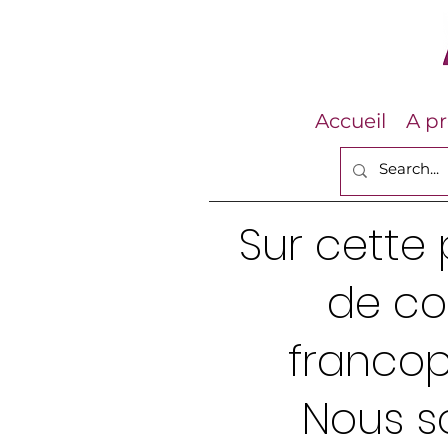
Accueil
A p
Sur cette 
de co
francop
Nous s