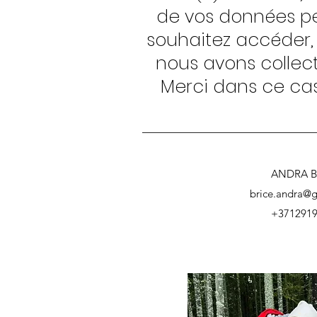
de vos données per
souhaitez accéder, 
nous avons collec
Merci dans ce cas
ANDRA B
brice.andra@
+371291
AndraGuideRiga
Visite guidée Riga