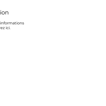
ion
informations
z ici.