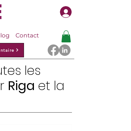
Se connecter
log
Contact
ntaire
tes les
er
Riga
et la