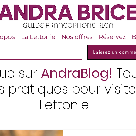
GUIDE FRANCOPHONE RIGA
ropos
La Lettonie
Nos offres
Réservez
B
Laissez un comme
ue sur
AndraBlog!
Tou
s pratiques pour visit
Lettonie